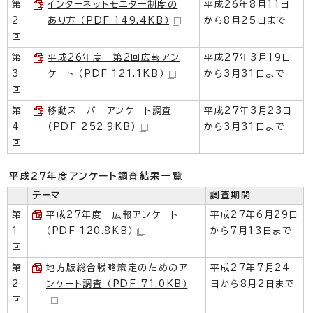
第
インターネットモニター制度の
平成26年8月11日
2
あり方 （PDF 149.4KB）
から8月25日まで
回
第
平成26年度 第2回広報アン
平成27年3月19日
3
ケート （PDF 121.1KB）
から3月31日まで
回
第
移動スーパーアンケート調査
平成27年3月23日
4
（PDF 252.9KB）
から3月31日まで
回
平成27年度アンケート調査結果一覧
テーマ
調査期間
第
平成27年度 広報アンケート
平成27年6月29日
1
（PDF 120.8KB）
から7月13日まで
回
第
地方版総合戦略策定のためのア
平成27年7月24
2
ンケート調査 （PDF 71.0KB）
日から8月2日まで
回