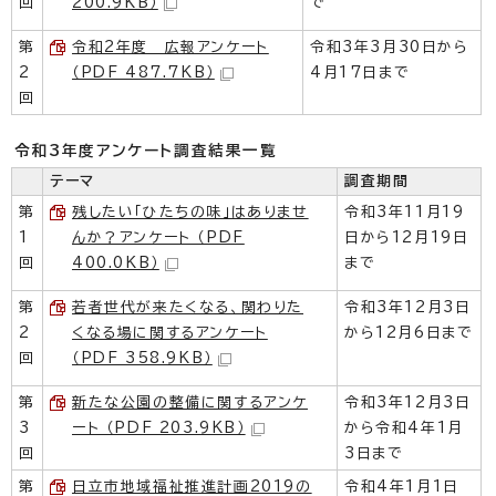
回
200.9KB）
で
第
令和2年度 広報アンケート
令和3年3月30日から
2
（PDF 487.7KB）
4月17日まで
回
令和3年度アンケート調査結果一覧
テーマ
調査期間
第
残したい「ひたちの味」はありませ
令和3年11月19
1
んか？アンケート （PDF
日から12月19日
回
400.0KB）
まで
第
若者世代が来たくなる、関わりた
令和3年12月3日
2
くなる場に関するアンケート
から12月6日まで
回
（PDF 358.9KB）
第
新たな公園の整備に関するアンケ
令和3年12月3日
3
ート （PDF 203.9KB）
から令和4年1月
回
3日まで
第
日立市地域福祉推進計画2019の
令和4年1月1日