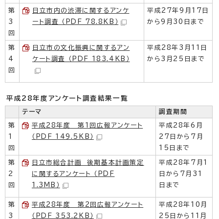
第
日立市内の渋滞に関するアンケ
平成27年9月17日
3
ート調査 （PDF 78.8KB）
から9月30日まで
回
第
日立市の文化振興に関するアン
平成28年3月11日
4
ケート調査 （PDF 183.4KB）
から3月25日まで
回
平成28年度アンケート調査結果一覧
テーマ
調査期間
第
平成28年度 第1回広報アンケート
平成28年6月
1
（PDF 149.5KB）
27日から7月
回
15日まで
第
日立市総合計画 後期基本計画策定
平成28年7月1
2
に関するアンケート （PDF
日から7月31
回
1.3MB）
日まで
第
平成28年度 第2回広報アンケート
平成28年10月
3
（PDF 353.2KB）
25日から11月