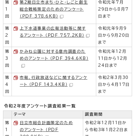
第
第2期日立市まち・ひと・しごと創生
令和元年7月
1
総合戦略策定のためのアンケート
29日から8月7
回
（PDF 378.6KB）
日まで
第
上下水道事業の広報活動等に関す
令和元年9月9
2
るアンケート （PDF 757.2KB）
日から9月20日
回
まで
第
かみね公園に対する意向調査のた
令和元年12月
3
めのアンケート （PDF 394.6KB）
11日から12月
回
24日まで
第
市報、行政放送などに関するアンケ
令和2年3月30
4
ート （PDF 143.4KB）
日から4月17日
回
まで
令和2年度アンケート調査結果一覧
テーマ
調査期間
第
日立市総合計画策定のため
令和2年12月11日か
1
のアンケート （PDF
ら令和3年1月22日ま