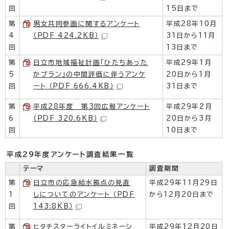
回
15日まで
第
男女共同参画に関するアンケート
平成28年10月
4
（PDF 424.2KB）
31日から11月
回
13日まで
第
日立市地域福祉計画「ひたちあった
平成29年1月
5
かプラン」の中間評価に伴うアンケ
20日から1月
回
ート （PDF 666.4KB）
31日まで
第
平成28年度 第3回広報アンケート
平成29年2月
6
（PDF 320.6KB）
20日から3月
回
10日まで
平成29年度アンケート調査結果一覧
テーマ
調査期間
第
日立市の応急給水拠点の見直
平成29年11月29日
1
しについてのアンケート （PDF
から12月20日まで
回
143.8KB）
第
ヒタチスターライトイルミネーシ
平成29年12月20日