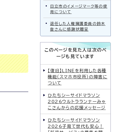
日立市のイメージマーク等の使
用について
退任した人権擁護委員の鈴木
登さんに感謝状贈呈
このページを見た人は次のペ
ージも見ています
【復旧】LINEを利用した各種
機能（スマホ市役所）の障害に
ついて
ひたちシーサイドマラソン
2026ウルトラランナーみゃ
こさんからの応援メッセージ
ひたちシーサイドマラソン
2026子育て世代も安心！