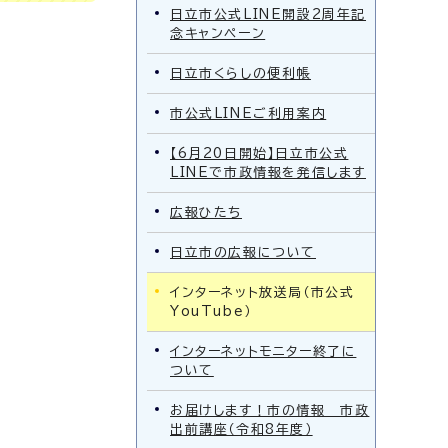
日立市公式LINE開設2周年記
念キャンペーン
日立市くらしの便利帳
市公式LINEご利用案内
【6月20日開始】日立市公式
LINEで市政情報を発信します
広報ひたち
日立市の広報について
インターネット放送局（市公式
YouTube）
インターネットモニター終了に
ついて
お届けします！市の情報 市政
出前講座（令和8年度）