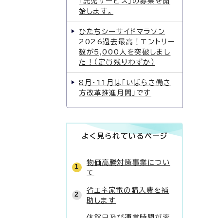
「託児サービス」の募集を開
始します。
ひたちシーサイドマラソン
2026過去最高！エントリー
数が5,000人を突破しまし
た！（定員残りわずか）
8月・11月は「いばらき働き
方改革推進月間」です
よく見られているページ
物価高騰対策事業につい
て
省エネ家電の購入費を補
助します
休館日及び運営時間が変