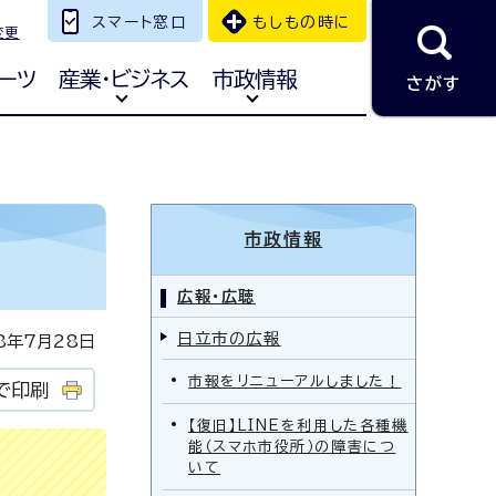
スマート窓口
もしもの時に
変更
ーツ
産業・ビジネス
市政情報
さがす
市政情報
広報・広聴
日立市の広報
年7月28日
市報をリニューアルしました！
で印刷
【復旧】LINEを利用した各種機
能（スマホ市役所）の障害につ
いて