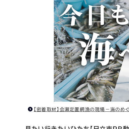
【密着取材】会瀬定置網漁の現場－海のめ
見たい行きたいひたち【日立市PR動