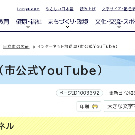
Language
やさしい日本語
読み上げ
文字サイズ・配色
教育
健康・福祉
まちづくり・環境
文化・交流・スポ
日立市の広報
インターネット放送局（市公式YouTube）
市公式YouTube）
ページID1003392
更新日 令和8
大きな文字
印刷
ネル