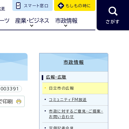
スマート窓口
もしもの時に
変更
ーツ
産業・ビジネス
市政情報
さがす
市政情報
広報・広聴
日立市の広報
003391
コミュニティFM放送
で印刷
市政に対するご意見・ご提案・
お問い合わせ
定例記者会見