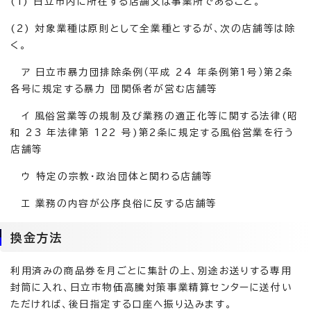
(1) 日立市内に所在する店舗又は事業所であること。
(2) 対象業種は原則として全業種とするが、次の店舗等は除
く。
ア 日立市暴力団排除条例（平成 24 年条例第1号）第2条
各号に規定する暴力 団関係者が営む店舗等
イ 風俗営業等の規制及び業務の適正化等に関する法律(昭
和 23 年法律第 122 号)第2条に規定する風俗営業を行う
店舗等
ウ 特定の宗教・政治団体と関わる店舗等
エ 業務の内容が公序良俗に反する店舗等
換金方法
利用済みの商品券を月ごとに集計の上、別途お送りする専用
封筒に入れ、日立市物価高騰対策事業精算センターに送付い
ただければ、後日指定する口座へ振り込みます。