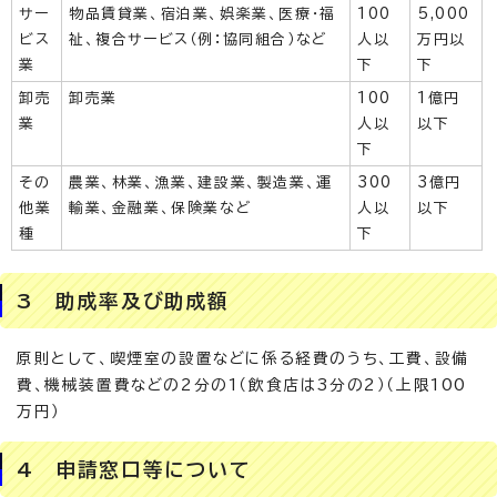
サー
物品賃貸業、宿泊業、娯楽業、医療・福
100
5,000
ビス
祉、複合サービス（例：協同組合）など
人以
万円以
業
下
下
卸売
卸売業
100
1億円
業
人以
以下
下
その
農業、林業、漁業、建設業、製造業、運
300
3億円
他業
輸業、金融業、保険業など
人以
以下
種
下
3 助成率及び助成額
原則として、喫煙室の設置などに係る経費のうち、工費、設備
費、機械装置費などの2分の1（飲食店は3分の2）（上限100
万円）
4 申請窓口等について