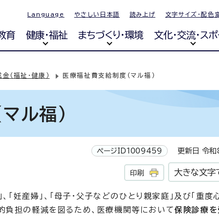
Language
やさしい日本語
読み上げ
文字サイズ・配色
教育
健康・福祉
まちづくり・環境
文化・交流・スポ
成金（福祉・健康）
医療福祉費支給制度（マル福）
マル福）
ページID1009459
更新日 令和8
大きな文字
印刷
」、「妊産婦」、「母子・父子などのひとり親家庭」及び「重度
的負担の軽減を図るため、医療機関等において
保険診療を