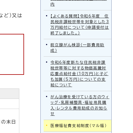
内
など）又は
【よくある質問】令和6年度 住
民税非課税世帯を対象とした3
万円給付について（申請受付は
終了しました。）
前立腺がん検診（一部費用助
成）
令和6年度新たな住民税非課
税世帯等に対する物価高騰対
応重点給付金（10万円）と子ど
も加算（5万円）についての支
給について
がん治療を受けている方のウィ
ッグ・乳房補整具・福祉用具購
入・レンタル費用助成のお知ら
せ
月の末日
医療福祉費支給制度（マル福）