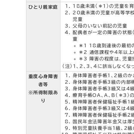
18歳未満（＊1）の児童を
ひとり親家庭
20歳未満の児童が高等学
児童
父母のいない前記の児童
配偶者が一定の障害の状態
童
＊1 18歳到達後の最初
＊2 通信課程や4年以
＊3 障害の程度は、児
（注）1、2、3、4に該当しなく
身体障害者手帳1、2級のか
重度心身障害
身体障害者手帳3級の内部機
者等
身体障害者手帳3級又は4級
※所得制限あ
療育手帳OA、A、B（＊3）
り
精神障害者保健福祉手帳1
身体障害者手帳3級又は4
精神障害者保健福祉手帳2級
国民年金法障害年金又は厚
特別児童扶養手当1級、2級