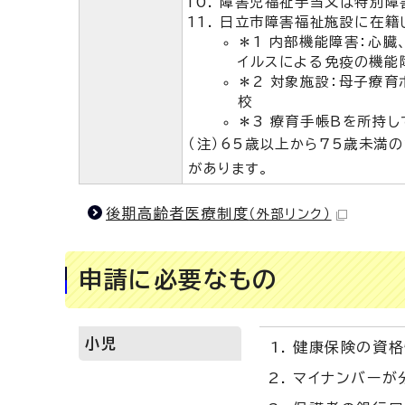
障害児福祉手当又は特別障
日立市障害福祉施設に在籍し
＊1 内部機能障害：心臓
イルスによる免疫の機能
＊2 対象施設：母子療育
校
＊3 療育手帳Bを所持
（注）65歳以上から75歳未満
があります。
後期高齢者医療制度
（外部リンク）
申請に必要なもの
小児
健康保険の資格
マイナンバーが