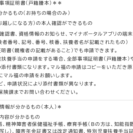
事項証明書（戸籍謄本）＊＊
分かるもの（お持ちの場合のみ）
お越しになる方）の本人確認ができるもの
確認書、資格情報のお知らせ、マイナポータルアプリの端
者番号、記号、番号、枝番、扶養者名が記載されたもの）
明書（親権者の記載があること）でも申請できます。
童扶養手当の申請をする場合、全部事項証明書（戸籍謄本）
の添付書類になります。マル福の申請はコピーをいただき原
にマル福の申請をお願いします。
ど、申請状況により添付書類が異なります。
保険課までお問い合わせください。
情報が分かるもの（本人）＊
内容が分かるもの
帳、精神障害者保健福祉手帳、療育手帳（Bの方は、知能指
写し）、障害年金証書又は改定通知書、特別児童扶養手当