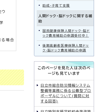
助成・子育て支援
全ウ
人間ドック・脳ドックに関する補
助
学
国民健康保険人間ドック・脳ド
ック費用補助の申請受付中！
なる場合
後期高齢者医療保険人間ドッ
ク・脳ドック費用補助の申請
このページを見た人は次のペ
ージも見ています
日立市総合防災情報システム
整備等業務に係る公募型プロ
ポーザルについて(質問に対
する回答)
日立特別支援学校校舎等改築