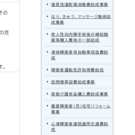
寝具洗濯乾燥消毒費助成事業
その
はり、きゅう、マッサージ施術助
成事業
の児
老人性白内障手術後の補助眼
鏡等購入費用の一部助成
身体障害者用自動車改造費助
成
す。
障害者運転免許取得費助成
訪問理美容費助成事業
家族介護用品購入費助成事業
重度障害者（児）住宅リフォーム
事業
心身障害者通院通所交通費助
成