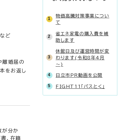
物価高騰対策事業につい
て
省エネ家電の購入費を補
末など
助します
休館日及び運営時間が変
わります(令和8年4月
や離婚届の
～)
本をお返し
日立市PR動画を公開
FIGHT11「パスとく」
数が分か
証書、在籍