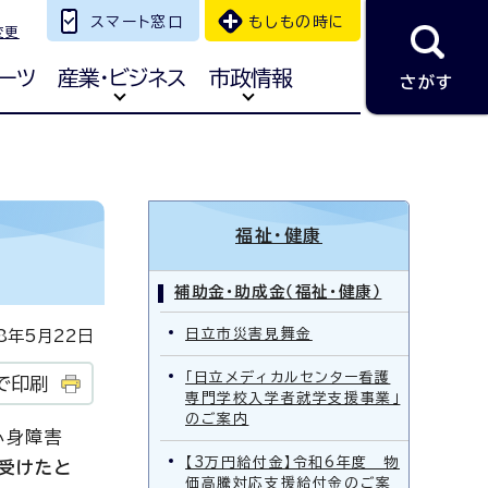
スマート窓口
もしもの時に
変更
ーツ
産業・ビジネス
市政情報
さがす
福祉・健康
補助金・助成金（福祉・健康）
日立市災害見舞金
年5月22日
「日立メディカルセンター看護
で印刷
専門学校入学者就学支援事業」
のご案内
心身障害
【3万円給付金】令和6年度 物
受けたと
価高騰対応支援給付金のご案