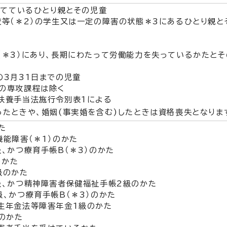
育てているひとり親とその児童
校等（＊2）の学生又は一定の障害の状態＊3にあるひとり親と
（＊3）にあり、長期にわたって労働能力を失っているかたとそ
の3月31日までの児童
上の専攻課程は除く
童扶養手当法施行令別表1による
なったときや、婚姻(事実婚を含む)したときは資格喪失となりま
た
能障害（＊1）のかた
、かつ療育手帳B（＊3）のかた
のかた
級のかた
級、かつ精神障害者保健福祉手帳2級のかた
、かつ療育手帳B（＊3）のかた
生年金法等障害年金1級のかた
のかた