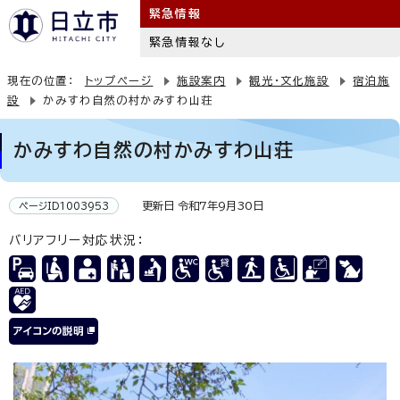
緊急情報
緊急情報なし
現在の位置：
トップページ
施設案内
観光・文化施設
宿泊施
設
かみすわ自然の村かみすわ山荘
かみすわ自然の村かみすわ山荘
更新日 令和7年9月30日
ページID1003953
バリアフリー対応状況：