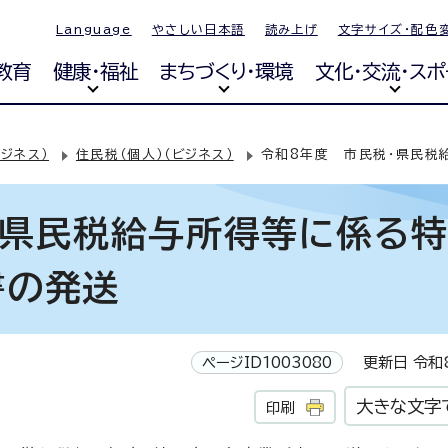
Language
やさしい日本語
読み上げ
文字サイズ・配色
教育
健康・福祉
まちづくり・環境
文化・交流・スポ
ジネス）
住民税（個人）（ビジネス）
令和8年度 市民税・県民税
・県民税給与所得等に係る
書の発送
ページID1003080
更新日 令和8
大きな文字
印刷