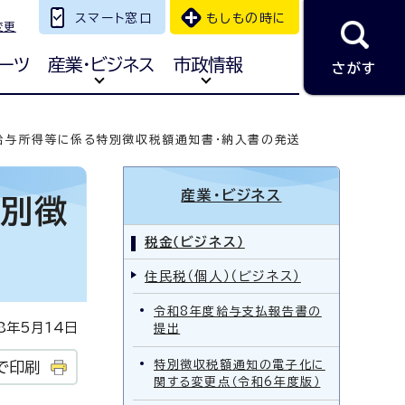
スマート窓口
もしもの時に
変更
ーツ
産業・ビジネス
市政情報
さがす
給与所得等に係る特別徴収税額通知書・納入書の発送
産業・ビジネス
特別徴
税金（ビジネス）
住民税（個人）（ビジネス）
令和8年度給与支払報告書の
年5月14日
提出
特別徴収税額通知の電子化に
で印刷
関する変更点（令和6年度版）