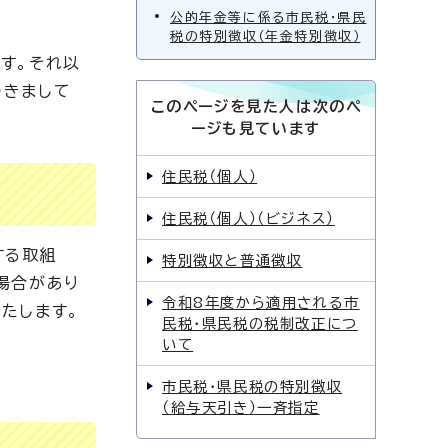
公的年金等に係る市民税・県民
税の特別徴収（年金特別徴収）
す。それ以
つきまして
このページを見た人は次のペ
ージも見ています
住民税（個人）
住民税（個人）（ビジネス）
する取組
特別徴収と普通徴収
場合があり
令和8年度から適用される市
たします。
民税・県民税の税制改正につ
いて
市民税・県民税の特別徴収
（給与天引き）一斉指定