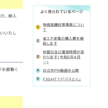
よく見られているページ
また、納入
物価高騰対策事業につい
て
願いいたし
省エネ家電の購入費を補
助します
休館日及び運営時間が変
わります(令和8年4月
～)
ジを御覧く
日立市PR動画を公開
FIGHT11「パスとく」