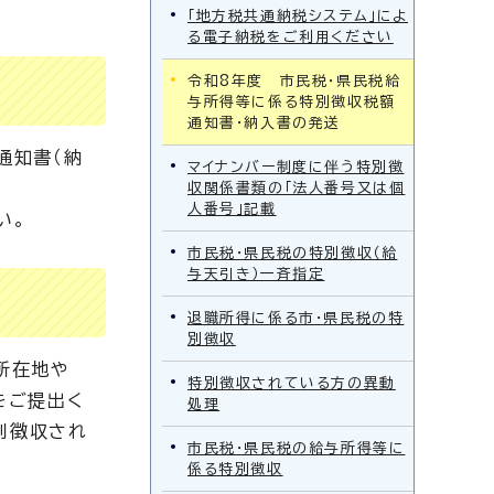
「地方税共通納税システム」によ
る電子納税をご利用ください
令和8年度 市民税・県民税給
与所得等に係る特別徴収税額
通知書・納入書の発送
通知書（納
マイナンバー制度に伴う特別徴
収関係書類の「法人番号又は個
人番号」記載
い。
市民税・県民税の特別徴収（給
与天引き）一斉指定
退職所得に係る市・県民税の特
別徴収
所在地や
特別徴収されている方の異動
をご提出く
処理
別徴収され
市民税・県民税の給与所得等に
係る特別徴収