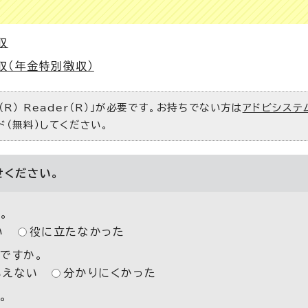
収
収（年金特別徴収）
R） Reader（R）」が必要です。お持ちでない方は
アドビシステ
ド（無料）してください。
せください。
。
い
役に立たなかった
ですか。
いえない
分かりにくかった
。