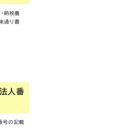
・納税義
来通り書
・法人番
番号の記載