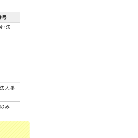
番号
号・法
・法人番
」のみ