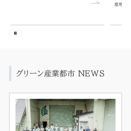
産地消さ
グリーン産業都市 NEWS