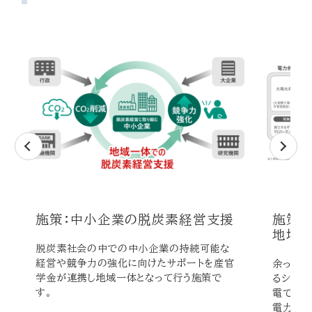
施策：中小企業の脱炭素経営支援
施策
地域内
脱炭素社会の中での中小企業の持続可能な
経営や競争力の強化に向けたサポートを産官
余った電
学金が連携し地域一体となって行う施策で
るシステ
す。
電できる
電力をシ