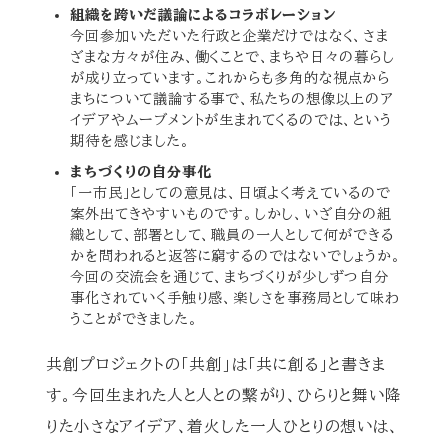
組織を跨いだ議論によるコラボレーション
今回参加いただいた行政と企業だけではなく、さま
ざまな方々が住み、働くことで、まちや日々の暮らし
が成り立っています。これからも多角的な視点から
まちについて議論する事で、私たちの想像以上のア
イデアやムーブメントが生まれてくるのでは、という
期待を感じました。
まちづくりの自分事化
「一市民」としての意見は、日頃よく考えているので
案外出てきやすいものです。しかし、いざ自分の組
織として、部署として、職員の一人として何ができる
かを問われると返答に窮するのではないでしょうか。
今回の交流会を通じて、まちづくりが少しずつ自分
事化されていく手触り感、楽しさを事務局として味わ
うことができました。
共創プロジェクトの「共創」は「共に創る」と書きま
す。今回生まれた人と人との繋がり、ひらりと舞い降
りた小さなアイデア、着火した一人ひとりの想いは、