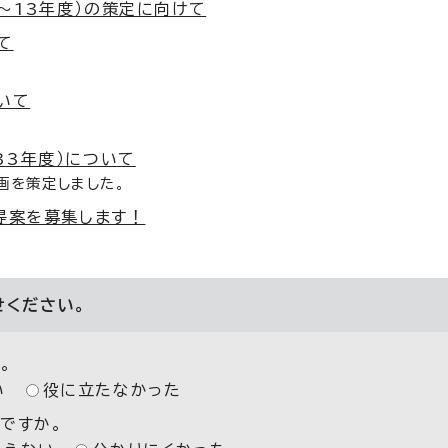
～13年度）の策定に向けて
て
いて
33年度）について
画を策定しました。
提案を募集します！
せください。
。
い
役に立たなかった
ですか。