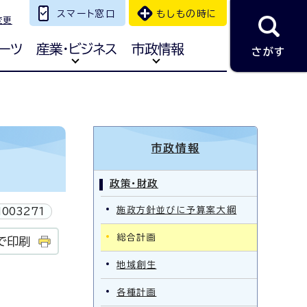
スマート窓口
もしもの時に
変更
ーツ
産業・ビジネス
市政情報
さがす
市政情報
政策・財政
施政方針並びに予算案大綱
003271
総合計画
で印刷
地域創生
各種計画