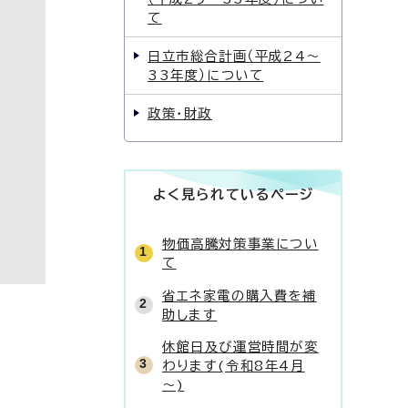
て
日立市総合計画（平成24〜
33年度）について
政策・財政
よく見られているページ
物価高騰対策事業につい
て
省エネ家電の購入費を補
助します
休館日及び運営時間が変
わります(令和8年4月
～)