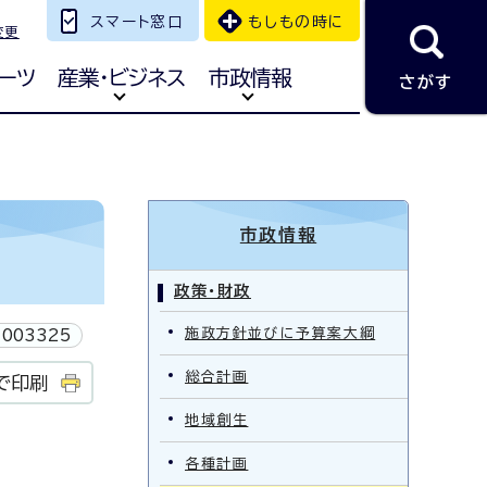
スマート窓口
もしもの時に
変更
ーツ
産業・ビジネス
市政情報
さがす
市政情報
政策・財政
施政方針並びに予算案大綱
003325
総合計画
で印刷
地域創生
各種計画