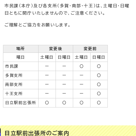
市民課（本庁）及び各支所（多賀・南部・十王）は、土曜日・日曜
日ともに開庁いたしませんので、ご注意ください。
ご理解とご協力をお願いします。
場所
変更後
変更前
曜日
土曜日
日曜日
土曜日
日曜日
市民課
ー
ー
〇
〇
多賀支所
ー
ー
ー
〇
南部支所
ー
ー
ー
〇
十王支所
ー
ー
ー
〇
日立駅前出張所
〇
〇
〇
〇
日立駅前出張所のご案内