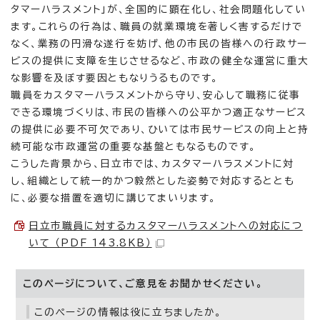
タマーハラスメント」が、全国的に顕在化し、社会問題化してい
ます。これらの行為は、職員の就業環境を著しく害するだけで
なく、業務の円滑な遂行を妨げ、他の市民の皆様への行政サー
ビスの提供に支障を生じさせるなど、市政の健全な運営に重大
な影響を及ぼす要因ともなりうるものです。
職員をカスタマーハラスメントから守り、安心して職務に従事
できる環境づくりは、市民の皆様への公平かつ適正なサービス
の提供に必要不可欠であり、ひいては市民サービスの向上と持
続可能な市政運営の重要な基盤ともなるものです。
こうした背景から、日立市では、カスタマーハラスメントに対
し、組織として統一的かつ毅然とした姿勢で対応するととも
に、必要な措置を適切に講じてまいります。
日立市職員に対するカスタマーハラスメントへの対応につ
いて （PDF 143.8KB）
このページについて、ご意見をお聞かせください。
このページの情報は役に立ちましたか。