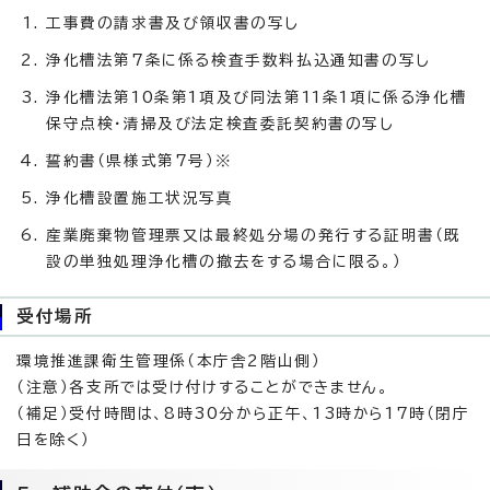
工事費の請求書及び領収書の写し
浄化槽法第7条に係る検査手数料払込通知書の写し
浄化槽法第10条第1項及び同法第11条1項に係る浄化槽
保守点検・清掃及び法定検査委託契約書の写し
誓約書（県様式第7号）※
浄化槽設置施工状況写真
産業廃棄物管理票又は最終処分場の発行する証明書（既
設の単独処理浄化槽の撤去をする場合に限る。）
受付場所
環境推進課衛生管理係（本庁舎2階山側）
（注意）各支所では受け付けすることができません。
（補足）受付時間は、8時30分から正午、13時から17時（閉庁
日を除く）