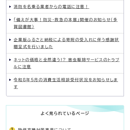
消防を名乗る業者からの電話に注意！
「備えが大事！防災・救急の本展」開催のお知らせ（多
賀図書館）
企業版ふるさと納税による寄附の受入れに伴う感謝状
贈呈式を行いました
ネットの価格と全然違う!? 害虫駆除サービスのトラブ
ルに注意
令和8年5月の消費生活相談受付状況をお知らせしま
す
よく見られているページ
物価高騰対策事業について