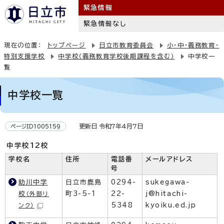
緊急情報
緊急情報なし
現在の位置：
トップページ
日立市教育委員会
小・中・義務教育・
特別支援学校
中学校（義務教育学校後期課程を含む）
中学校一
覧
中学校一覧
更新日 令和7年4月7日
ページID1005159
中学校12校
学校名
住所
電話番
メールアドレス
号
助川中学
日立市鹿島
0294-
sukegawa-
校
町3-5-1
22-
j@hitachi-
（外部リ
5348
kyoiku.ed.jp
ンク）