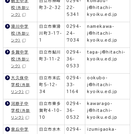
駒王中学
日立市神峰
0294-
komaou-
校
町3-2-32
22-
j@hitachi-
（外部リ
5341
kyoiku.ed.jp
ンク）
滑川中学
日立市東滑
0294-
namekawa-
校
川町3-17-
24-
j@hitachi-
（外部リ
1
7034
kyoiku.ed.jp
ンク）
多賀中学
日立市鮎川
0294-
taga-j@hitachi-
校
町3-11-2
36-
kyoiku.ed.jp
（外部リ
0533
ンク）
大久保中
日立市末広
0294-
ookubo-
学校
町5-12-
33-
j@hitachi-
（外部
34
1164
kyoiku.ed.jp
リンク）
河原子中
日立市東多
0294-
kawarago-
学校
賀町4-10-
36-
j@hitachi-
（外部
10
0532
kyoiku.ed.jp
リンク）
泉丘中学
日立市水木
0294-
izumigaoka-