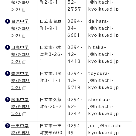
校
町2-9-1
52-
j@hitachi-
（外部リ
2757
kyoiku.ed.jp
ンク）
台原中学
日立市台原
0294-
daihara-
校
町1-9-1
34-
j@hitachi-
（外部リ
6601
kyoiku.ed.jp
ンク）
日高中学
日立市小木
0294-
hitaka-
校
津町3-26-
42-
j@hitachi-
（外部リ
1
4418
kyoiku.ed.jp
ンク）
豊浦中学
日立市川尻
0294-
toyoura-
校
町3-11-1
43-
j@hitachi-
（外部リ
5719
kyoiku.ed.jp
ンク）
松風中学
日立市久慈
0294-
shoufuu-
校
町6-20-2
52-
j@hitachi-
（外部リ
3242
kyoiku.ed.jp
ンク）
十王中学
日立市十王
0294-
juo-j@hitachi-
校
町友部600
39-
kyoiku.ed.jp
（外部リ