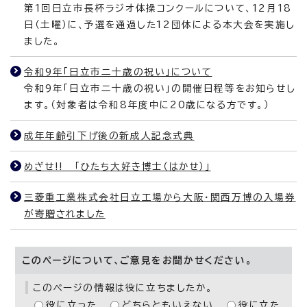
第1回日立市長杯ラジオ体操コンクールについて、12月18
日（土曜）に、予選を通過した12団体による本大会を実施し
ました。
令和9年「日立市二十歳の祝い」について
令和9年「日立市二十歳の祝い」の開催日程等をお知らせし
ます。（対象者は令和8年度中に20歳になる方です。）
成年年齢引下げ後の新成人記念式典
めざせ!! 「ひたち大好き博士（はかせ）」
三菱重工業株式会社日立工場から大阪・関西万博の入場券
が寄贈されました
このページについて、ご意見をお聞かせください。
このページの情報は役に立ちましたか。
役に立った
どちらともいえない
役に立た