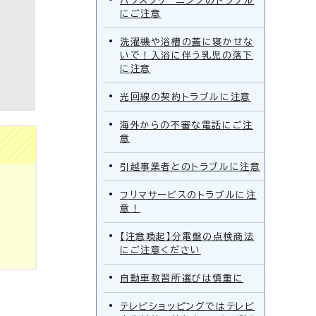
ハウスクリーニングのトラブル
にご注意
洗濯機や浴槽の蓋に寝かせな
いで！入浴に伴う乳児の落下
に注意
光回線の契約トラブルに注意
海外からの不審な電話にご注
意
引越事業者とのトラブルに注意
フリマサービスのトラブルに注
意！
【注意喚起】分電盤の点検商法
にご注意ください
自動車教習所選びは慎重に
テレビショッピングではテレビ