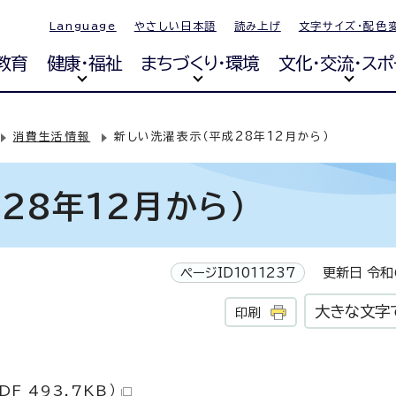
Language
やさしい日本語
読み上げ
文字サイズ・配色
教育
健康・福祉
まちづくり・環境
文化・交流・スポ
消費生活情報
新しい洗濯表示（平成28年12月から）
28年12月から）
ページID1011237
更新日 令和6
大きな文字
印刷
F 493.7KB）