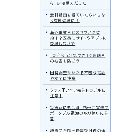
ら、定期購入だった
無料動画を観ていたらいきな
り有料登録に！
海外事業者とのサブスク契
約！？安易にサイトやアプリに
登録しないで
「見守り」と「気づき」で高齢者
の被害を防ごう
国勢調査をかたる不審な電話
や訪問に注意
クラスTシャツ発注トラブルに
注意！
災害時にも活躍 携帯発電機や
ポータブル電源の取り扱いに注
意
地震や台風…停電復旧後の通