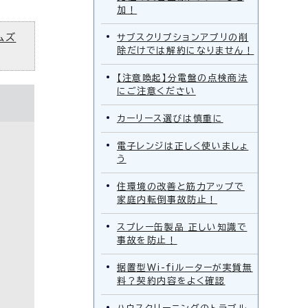
加！
ムズ
サブスクリプションアプリの削
除だけでは解約になりません！
【注意喚起】分電盤の点検商法
にご注意ください
カーリース選びは慎重に
電子レンジは正しく使いましょ
う
住環境の改善と筋力アップで
家庭内転倒事故防止！
スプレー缶製品 正しい知識で
事故を防止！
据置型Wi-fiルーターが実質無
料？契約内容をよく確認