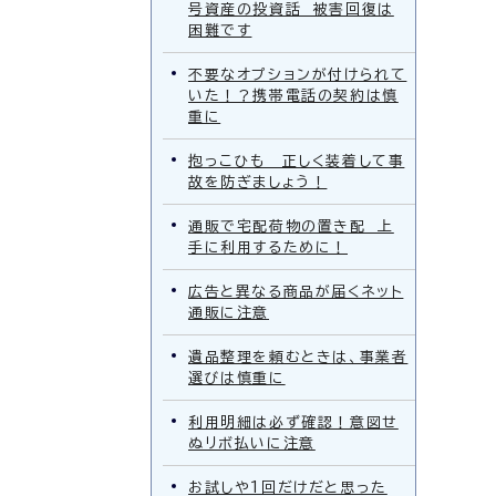
号資産の投資話 被害回復は
困難です
不要なオプションが付けられて
いた！？携帯電話の契約は慎
重に
抱っこひも 正しく装着して事
故を防ぎましょう！
通販で宅配荷物の置き配 上
手に利用するために！
広告と異なる商品が届くネット
通販に注意
遺品整理を頼むときは、事業者
選びは慎重に
利用明細は必ず確認！意図せ
ぬリボ払いに注意
お試しや1回だけだと思った