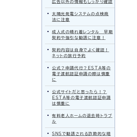
広告以外の情報もしっかり確認
太陽光発電システムの点検商
法に注意
成人式の晴れ着レンタル 早期
契約や強引な勧誘に注意！
契約内容は自身でよく確認！
ネットの旅行予約
公式？申請代行？ESTA等の
電子渡航認証申請の際は慎重
に
公式サイトだと思ったら！？
ESTA等の電子渡航認証申請
は慎重に
有料老人ホームの退去時トラブ
ル
SNSで勧誘される詐欺的な暗