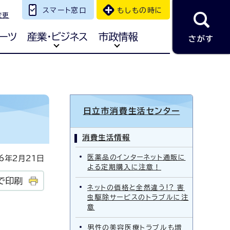
スマート窓口
もしもの時に
変更
ーツ
産業・ビジネス
市政情報
さがす
日立市消費生活センター
消費生活情報
医薬品のインターネット通販に
年2月21日
よる定期購入に注意！
で印刷
ネットの価格と全然違う!? 害
虫駆除サービスのトラブルに注
意
男性の美容医療トラブルも増