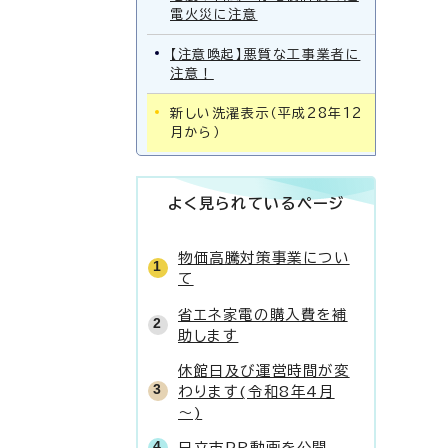
電火災に注意
【注意喚起】悪質な工事業者に
注意！
新しい洗濯表示（平成28年12
月から）
よく見られているページ
物価高騰対策事業につい
て
省エネ家電の購入費を補
助します
休館日及び運営時間が変
わります(令和8年4月
～)
日立市PR動画を公開