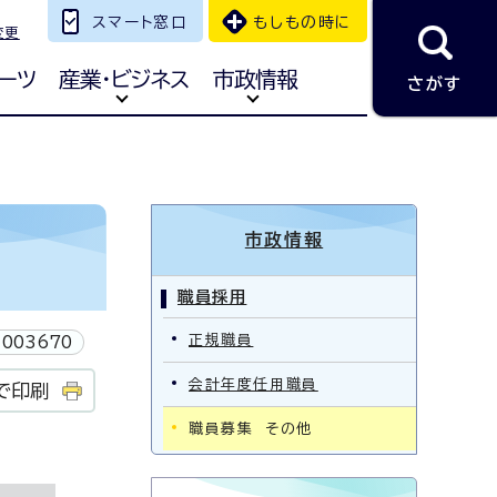
スマート窓口
もしもの時に
変更
ーツ
産業・ビジネス
市政情報
さがす
市政情報
職員採用
正規職員
003670
会計年度任用職員
で印刷
職員募集 その他