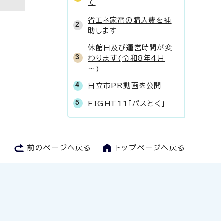
て
省エネ家電の購入費を補
助します
休館日及び運営時間が変
わります(令和8年4月
～)
日立市PR動画を公開
FIGHT11「パスとく」
前のページへ戻る
トップページへ戻る