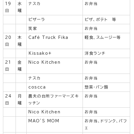
19
水
ナスカ
お弁当
日
曜
ピザーラ
ピザ、ポテト 等
笑家
お弁当
20
木
Café Truck Fika
軽食、スムージー等
日
曜
Kissako+
洋食ランチ
21
金
Nico Kitchen
お弁当
日
曜
ナスカ
お弁当
coscca
惣菜・パン類
24
月
農夫の台所ファーマーズキ
お弁当
日
曜
ッチン
Nico Kitchen
お弁当
MAO’S MOM
お弁当、ドリンク、パフ
ェ