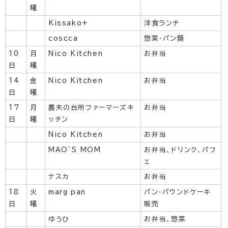
曜
Kissako+
洋食ランチ
coscca
惣菜・パン類
10
月
Nico Kitchen
お弁当
日
曜
14
金
Nico Kitchen
お弁当
日
曜
17
月
農夫の台所ファーマーズキ
お弁当
日
曜
ッチン
Nico Kitchen
お弁当
MAO’S MOM
お弁当、ドリンク、パフ
ェ
ナスカ
お弁当
18
火
marg pan
パン・パウンドケーキ
日
曜
販売
ゆうひ
お弁当、惣菜