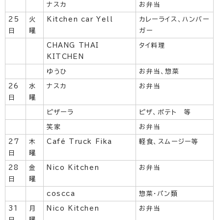
ナスカ
お弁当
25
火
Kitchen car Yell
カレーライス、ハンバー
日
曜
ガー
CHANG THAI
タイ料理
KITCHEN
ゆうひ
お弁当、惣菜
26
水
ナスカ
お弁当
日
曜
ピザーラ
ピザ、ポテト 等
笑家
お弁当
27
木
Café Truck Fika
軽食、スムージー等
日
曜
28
金
Nico Kitchen
お弁当
日
曜
coscca
惣菜・パン類
31
月
Nico Kitchen
お弁当
日
曜