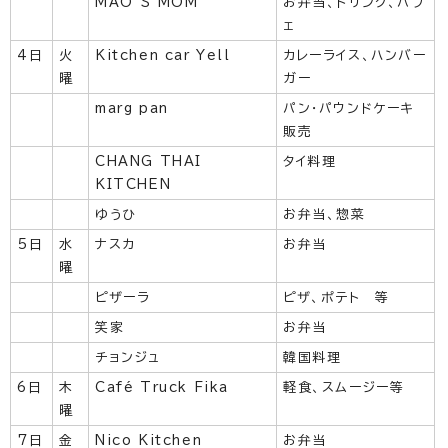
MAO’S MOM
お弁当、ドリンク、パフ
ェ
4日
火
Kitchen car Yell
カレーライス、ハンバー
曜
ガー
marg pan
パン・パウンドケーキ
販売
CHANG THAI
タイ料理
KITCHEN
ゆうひ
お弁当、惣菜
5日
水
ナスカ
お弁当
曜
ピザーラ
ピザ、ポテト 等
笑家
お弁当
チョンジュ
韓国料理
6日
木
Café Truck Fika
軽食、スムージー等
曜
7日
金
Nico Kitchen
お弁当