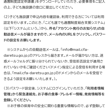
通園制度認定申請書」をダウンロードしていただき、必要事項をご記入
の上、子ども施設課の窓口に提出してください。
（2）子ども施設課で申込内容を確認後、利用できる方については利用
認定を行います。このとき、「こども誰でも通園制度総合支援システム」
（以下「システム」という。）から、
件名「アカウント発行のお知らせ」の自
動送信メールが届きますので、メール内のURLをクリックし、パスワー
ドの設定をお願いします。
※システムからの自動送信メールは、「info@mail.cfa-
daretsu.go.jp」のアドレスから届きます。メールが届かない方は、迷
惑メールフォルダに振り分けられていないか、受信拒否設定が適用さ
れていないかをご確認ください（ドメイン指定による受信を利用する場
合は、「mail.cfa-daretsu.go.jp」のドメインからのメールを受信で
きるよう設定をお願いいたします。）。
（3）パスワード設定後、システムにログインしていただき、
「利用者情報
管理」から緊急連絡先、お子様の食事・アレルギー情報、発育情報等を
登録してください。
※お子様の保育中の安全に関わる重要な情報なので、必ず登録して