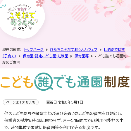
現在の位置：
トップページ
ひたちこそだておうえんウェブ
目的別で探す
（子育て）
保育園・認定こども園・幼稚園
保育園等
こども誰でも通園制
度のご案内
更新日 令和8年5月1日
ページID1018878
他のこどもたちや保育士との遊びを通じたこどもの育ちを目的とし、
保護者の就労の有無に関わらず、月一定時間までの利用可能枠の中
で、時間単位で柔軟に保育園等を利用できる制度です。