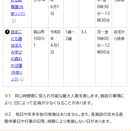
おる幼
5-8-4
年
木・金
ら持参
稚園
6月1
8時30
（外
日
分～13
部リンク）
時30分
認定こ
森山町
令和8
1歳～
3人
月～金
自宅か
ども園
1085-
年
2歳
9時00
ら持参
ほほえ
1
4月1
分～12
み学び
日
時00分
の森わ
かば園
（外部リ
ンク）
※1 同じ時間帯に受入れ可能な最大人数を表します。施設の事情に
より、日によって定員が少なくなることがあります。
※2 祝日や年末年始の実施はありません。また、各施設の定める長
期休業日や行事の日等、時期により実施しない日があります。