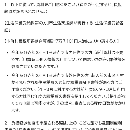
1 以下に従って、資料をご用意ください。（資料が不足すると、負担
軽減が認められません。）
【生活保護受給世帯の方】市生活支援課が発行する「生活保護受給者
証」
【市町村民税所得割合算額計7万7,101円未満により申請する方】
今年及び昨年の1月1日時点で市内在住での方 添付資料は不要
です。（申請時に個人情報の利用について同意いただき、課税額を
参照させていただきます。）
今年及び昨年の1月1日時点で市外在住の方 転入前の市区町村
から発行された住民税額の通知や課税額証明書等がある方はご
用意ください。（4～8月に利用する方は前年度の、9～3月に利用
する方は同じ年度の課税額の書類を提出してください。）提出がな
くても申請は可能ですが、その場合、審査にある程度日数がかかり
ます。
2 負担軽減制度を申請される際は、上の「こども誰でも通園制度利