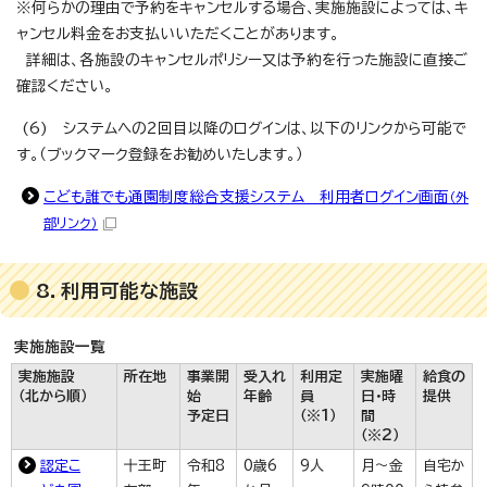
※何らかの理由で予約をキャンセルする場合、実施施設によっては、キ
ャンセル料金をお支払いいただくことがあります。
詳細は、各施設のキャンセルポリシー又は予約を行った施設に直接ご
確認ください。
(6) システムへの2回目以降のログインは、以下のリンクから可能で
す。（ブックマーク登録をお勧めいたします。）
こども誰でも通園制度総合支援システム 利用者ログイン画面
（外
部リンク）
8．利用可能な施設
実施施設一覧
実施施設
所在地
事業開
受入れ
利用定
実施曜
給食の
（北から順）
始
年齢
員
日・時
提供
予定日
（※1）
間
（※2）
認定こ
十王町
令和8
0歳6
9人
月～金
自宅か