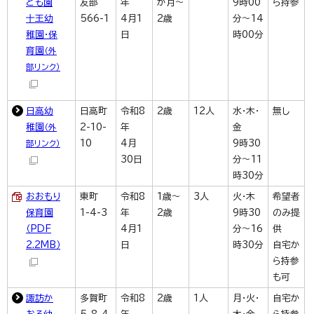
ども園
友部
年
か月～
9時00
ら持参
十王幼
566-1
4月1
2歳
分～14
稚園・保
日
時00分
育園
（外
部リンク）
日高幼
日高町
令和8
2歳
12人
水・木・
無し
稚園
2-10-
年
金
（外
10
4月
9時30
部リンク）
30日
分～11
時30分
おおもり
東町
令和8
1歳～
3人
火・木
希望者
保育園
1-4-3
年
2歳
9時30
のみ提
（PDF
4月1
分～16
供
2.2MB）
日
時30分
自宅か
ら持参
も可
諏訪か
多賀町
令和8
2歳
1人
月・火・
自宅か