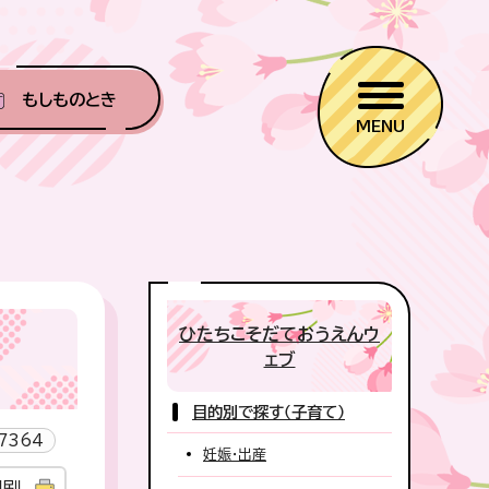
もしものとき
MENU
ひたちこそだておうえんウ
ェブ
目的別で探す（子育て）
7364
妊娠・出産
印刷