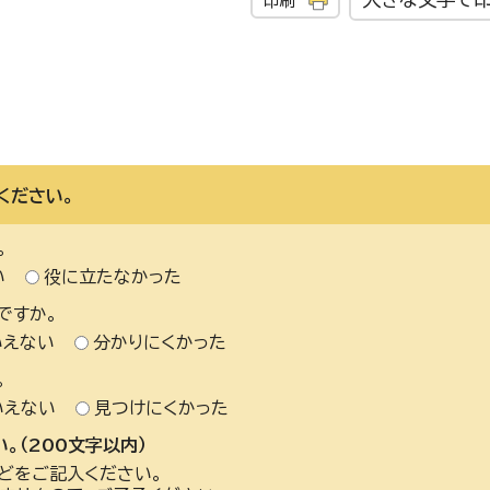
印刷
ください。
。
い
役に立たなかった
ですか。
いえない
分かりにくかった
。
いえない
見つけにくかった
。（200文字以内）
どをご記入ください。