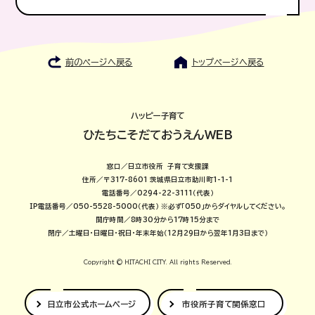
前のページへ戻る
トップページへ戻る
ハッピー子育て
ひたちこそだておうえんWEB
窓口／日立市役所 子育て支援課
住所／〒317-8601 茨城県日立市助川町1-1-1
電話番号／0294-22-3111（代表）
IP電話番号／050-5528-5000（代表）
※必ず「050」からダイヤルしてください。
開庁時間／8時30分から17時15分まで
閉庁／土曜日・日曜日・祝日・年末年始（12月29日から翌年1月3日まで）
Copyright © HITACHI CITY. All rights Reserved.
日立市公式
ホームページ
市役所子育て
関係窓口