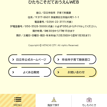
ひたちこそだておうえんWEB
窓口／日立市役所 子育て支援課
住所／〒317-8601 茨城県日立市助川町1-1-1
電話番号／0294-22-3111（代表）
IP電話番号／050-5528-5000（代表）
※必ず「050」からダイヤルしてください。
開庁時間／8時30分から17時15分まで
閉庁／土曜日・日曜日・祝日・年末年始（12月29日から翌年1月3日まで）
Copyright © HITACHI CITY. All rights Reserved.
日立市公式
ホームページ
市役所子育て
関係窓口
よくある質問
お問い合わせ
MENU
施設で探す
もしものとき