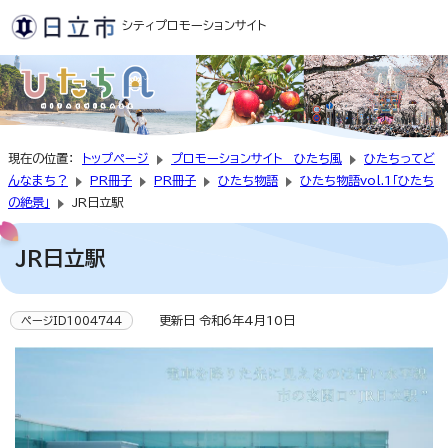
シティプロモーションサイト
現在の位置：
トップページ
プロモーションサイト ひたち風
ひたちってど
んなまち？
PR冊子
PR冊子
ひたち物語
ひたち物語vol.1「ひたち
の絶景」
JR日立駅
JR日立駅
更新日 令和6年4月10日
ページID1004744